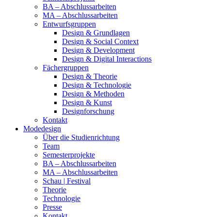
BA – Abschlussarbeiten
MA – Abschlussarbeiten
Entwurfsgruppen
Design & Grundlagen
Design & Social Context
Design & Development
Design & Digital Interactions
Fächergruppen
Design & Theorie
Design & Technologie
Design & Methoden
Design & Kunst
Designforschung
Kontakt
Modedesign
Über die Studienrichtung
Team
Semesterprojekte
BA – Abschlussarbeiten
MA – Abschlussarbeiten
Schau | Festival
Theorie
Technologie
Presse
Kontakt