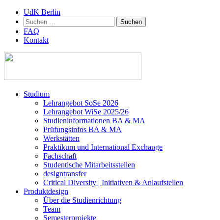
UdK Berlin
Suchen
nach:
FAQ
Kontakt
Zum
Studium
Inhalt
Lehrangebot SoSe 2026
springen
Lehrangebot WiSe 2025/26
Studieninformationen ­BA & MA
Prüfungsinfos BA & MA
Werkstätten
Praktikum und International Exchange
Fachschaft
Studentische Mitarbeitsstellen
designtransfer
Critical Diversity | Initiativen & Anlaufstellen
Produktdesign
Über die Studienrichtung
Team
Semesterprojekte