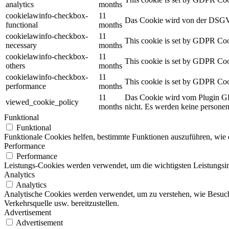
analytics
months
cookielawinfo-checkbox-
11
Das Cookie wird von der DSGVO
functional
months
cookielawinfo-checkbox-
11
This cookie is set by GDPR Cook
necessary
months
cookielawinfo-checkbox-
11
This cookie is set by GDPR Cooki
others
months
cookielawinfo-checkbox-
11
This cookie is set by GDPR Cook
performance
months
11
Das Cookie wird vom Plugin GD
viewed_cookie_policy
months
nicht.
Es werden keine personen
Funktional
Funktional
Funktionale Cookies helfen, bestimmte Funktionen auszuführen, wie 
Performance
Performance
Leistungs-Cookies werden verwendet, um die wichtigsten Leistungsind
Analytics
Analytics
Analytische Cookies werden verwendet, um zu verstehen, wie Besuche
Verkehrsquelle usw. bereitzustellen.
Advertisement
Advertisement