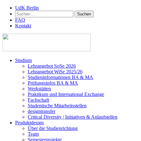
UdK Berlin
Suchen
nach:
FAQ
Kontakt
Zum
Studium
Inhalt
Lehrangebot SoSe 2026
springen
Lehrangebot WiSe 2025/26
Studieninformationen ­BA & MA
Prüfungsinfos BA & MA
Werkstätten
Praktikum und International Exchange
Fachschaft
Studentische Mitarbeitsstellen
designtransfer
Critical Diversity | Initiativen & Anlaufstellen
Produktdesign
Über die Studienrichtung
Team
Semesterprojekte