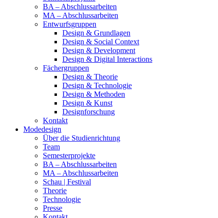
BA – Abschlussarbeiten
MA – Abschlussarbeiten
Entwurfsgruppen
Design & Grundlagen
Design & Social Context
Design & Development
Design & Digital Interactions
Fächergruppen
Design & Theorie
Design & Technologie
Design & Methoden
Design & Kunst
Designforschung
Kontakt
Modedesign
Über die Studienrichtung
Team
Semesterprojekte
BA – Abschlussarbeiten
MA – Abschlussarbeiten
Schau | Festival
Theorie
Technologie
Presse
Kontakt