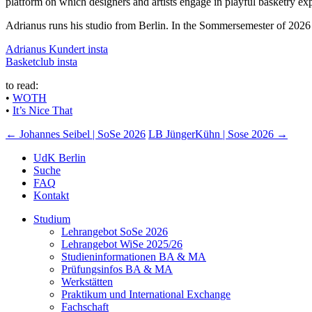
platform on which designers and artists engage in playful basketry e
Adrianus runs his studio from Berlin. In the Sommersemester of 2026 he
Adrianus Kundert insta
Basketclub insta
to read:
•
WOTH
•
It’s Nice That
Navigation
←
Johannes Seibel | SoSe 2026
LB JüngerKühn | Sose 2026
→
UdK Berlin
Suche
FAQ
Kontakt
Studium
Lehrangebot SoSe 2026
Lehrangebot WiSe 2025/26
Studieninformationen ­BA & MA
Prüfungsinfos BA & MA
Werkstätten
Praktikum und International Exchange
Fachschaft