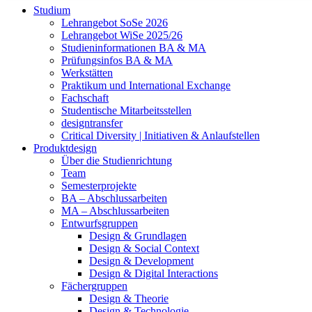
Studium
Lehrangebot SoSe 2026
Lehrangebot WiSe 2025/26
Studieninformationen ­BA & MA
Prüfungsinfos BA & MA
Werkstätten
Praktikum und International Exchange
Fachschaft
Studentische Mitarbeitsstellen
designtransfer
Critical Diversity | Initiativen & Anlaufstellen
Produktdesign
Über die Studienrichtung
Team
Semesterprojekte
BA – Abschlussarbeiten
MA – Abschlussarbeiten
Entwurfsgruppen
Design & Grundlagen
Design & Social Context
Design & Development
Design & Digital Interactions
Fächergruppen
Design & Theorie
Design & Technologie