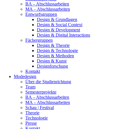
BA – Abschlussarbeiten
MA – Abschlussarbeiten
Entwurfsgruppen
Design & Grundlagen
Design & Social Context
Design & Development
Design & Digital Interactions
Fächergruppen
Design & Theorie
Design & Technologie
Design & Methoden
Design & Kunst
Designforschung
Kontakt
Modedesign
Über die Studienrichtung
Team
Semesterprojekte
BA – Abschlussarbeiten
MA – Abschlussarbeiten
Schau | Festival
Theorie
Technologie
Presse
Kontakt