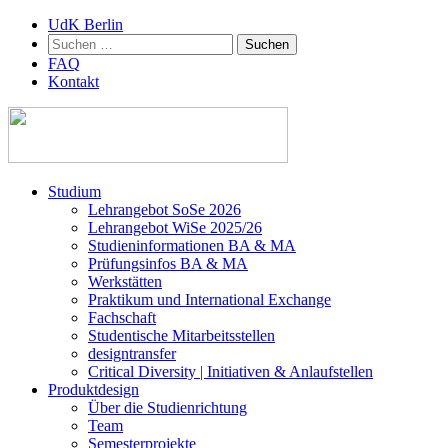
UdK Berlin
Suchen
nach:
FAQ
Kontakt
Zum
Studium
Inhalt
Lehrangebot SoSe 2026
springen
Lehrangebot WiSe 2025/26
Studieninformationen ­BA & MA
Prüfungsinfos BA & MA
Werkstätten
Praktikum und International Exchange
Fachschaft
Studentische Mitarbeitsstellen
designtransfer
Critical Diversity | Initiativen & Anlaufstellen
Produktdesign
Über die Studienrichtung
Team
Semesterprojekte