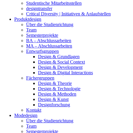
Studentische Mitarbeitsstellen
designtransfer
Critical Diversity | Initiativen & Anlaufstellen
Produktdesign
Über die Studienrichtung
Team
Semesterprojekte
BA – Abschlussarbeiten
MA – Abschlussarbeiten
Entwurfsgruppen
Design & Grundlagen
Design & Social Context
Design & Development
Design & Digital Interactions
Fächergruppen
Design & Theorie
Design & Technologie
Design & Methoden
Design & Kunst
Designforschung
Kontakt
Modedesign
Über die Studienrichtung
Team
Semesterprojekte