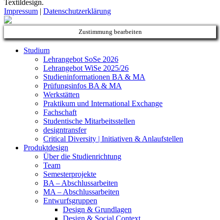
Textildesign.
Impressum
|
Datenschutzerklärung
Zustimmung bearbeiten
Studium
Lehrangebot SoSe 2026
Lehrangebot WiSe 2025/26
Studieninformationen ­BA & MA
Prüfungsinfos BA & MA
Werkstätten
Praktikum und International Exchange
Fachschaft
Studentische Mitarbeitsstellen
designtransfer
Critical Diversity | Initiativen & Anlaufstellen
Produktdesign
Über die Studienrichtung
Team
Semesterprojekte
BA – Abschlussarbeiten
MA – Abschlussarbeiten
Entwurfsgruppen
Design & Grundlagen
Design & Social Context