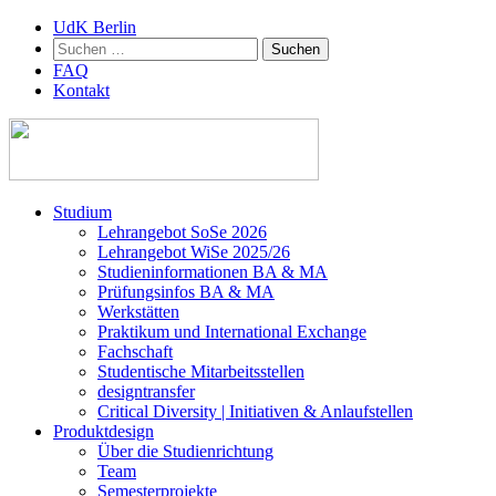
UdK Berlin
Suchen
nach:
FAQ
Kontakt
Zum
Studium
Inhalt
Lehrangebot SoSe 2026
springen
Lehrangebot WiSe 2025/26
Studieninformationen ­BA & MA
Prüfungsinfos BA & MA
Werkstätten
Praktikum und International Exchange
Fachschaft
Studentische Mitarbeitsstellen
designtransfer
Critical Diversity | Initiativen & Anlaufstellen
Produktdesign
Über die Studienrichtung
Team
Semesterprojekte