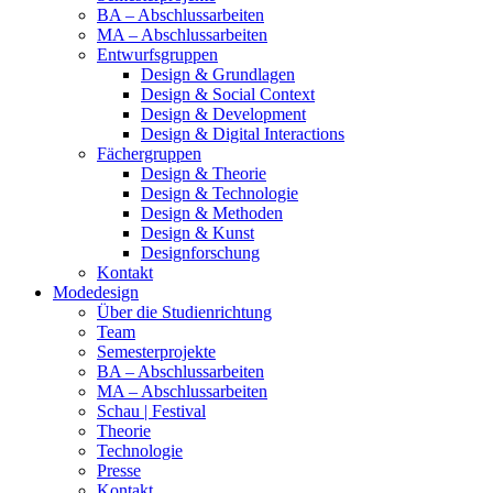
BA – Abschlussarbeiten
MA – Abschlussarbeiten
Entwurfsgruppen
Design & Grundlagen
Design & Social Context
Design & Development
Design & Digital Interactions
Fächergruppen
Design & Theorie
Design & Technologie
Design & Methoden
Design & Kunst
Designforschung
Kontakt
Modedesign
Über die Studienrichtung
Team
Semesterprojekte
BA – Abschlussarbeiten
MA – Abschlussarbeiten
Schau | Festival
Theorie
Technologie
Presse
Kontakt