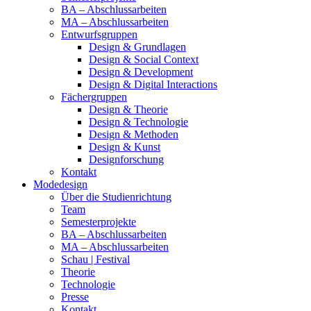
BA – Abschlussarbeiten
MA – Abschlussarbeiten
Entwurfsgruppen
Design & Grundlagen
Design & Social Context
Design & Development
Design & Digital Interactions
Fächergruppen
Design & Theorie
Design & Technologie
Design & Methoden
Design & Kunst
Designforschung
Kontakt
Modedesign
Über die Studienrichtung
Team
Semesterprojekte
BA – Abschlussarbeiten
MA – Abschlussarbeiten
Schau | Festival
Theorie
Technologie
Presse
Kontakt