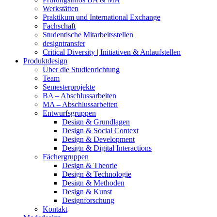
Werkstätten
Praktikum und International Exchange
Fachschaft
Studentische Mitarbeitsstellen
designtransfer
Critical Diversity | Initiativen & Anlaufstellen
Produktdesign
Über die Studienrichtung
Team
Semesterprojekte
BA – Abschlussarbeiten
MA – Abschlussarbeiten
Entwurfsgruppen
Design & Grundlagen
Design & Social Context
Design & Development
Design & Digital Interactions
Fächergruppen
Design & Theorie
Design & Technologie
Design & Methoden
Design & Kunst
Designforschung
Kontakt