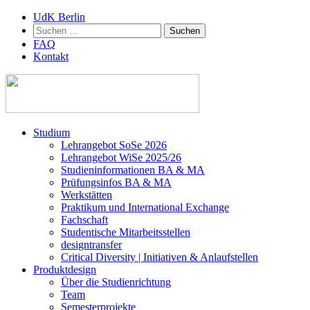
UdK Berlin
Suchen
nach:
FAQ
Kontakt
Zum
Studium
Inhalt
Lehrangebot SoSe 2026
springen
Lehrangebot WiSe 2025/26
Studieninformationen ­BA & MA
Prüfungsinfos BA & MA
Werkstätten
Praktikum und International Exchange
Fachschaft
Studentische Mitarbeitsstellen
designtransfer
Critical Diversity | Initiativen & Anlaufstellen
Produktdesign
Über die Studienrichtung
Team
Semesterprojekte