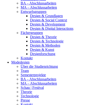
BA – Abschlussarbeiten
MA – Abschlussarbeiten
Entwurfsgruppen
Design & Grundlagen
Design & Social Context
Design & Development
Design & Digital Interactions
Fächergruppen
Design & Theorie
Design & Technologie
Design & Methoden
Design & Kunst
Designforschung
Kontakt
Modedesign
Über die Studienrichtung
Team
Semesterprojekte
BA – Abschlussarbeiten
MA – Abschlussarbeiten
Schau | Festival
Theorie
Technologie
Presse
Kontakt