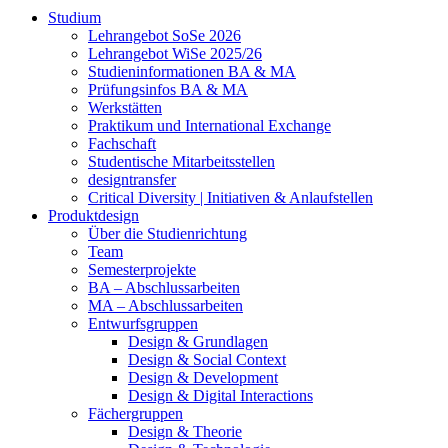
Studium
Lehrangebot SoSe 2026
Lehrangebot WiSe 2025/26
Studieninformationen ­BA & MA
Prüfungsinfos BA & MA
Werkstätten
Praktikum und International Exchange
Fachschaft
Studentische Mitarbeitsstellen
designtransfer
Critical Diversity | Initiativen & Anlaufstellen
Produktdesign
Über die Studienrichtung
Team
Semesterprojekte
BA – Abschlussarbeiten
MA – Abschlussarbeiten
Entwurfsgruppen
Design & Grundlagen
Design & Social Context
Design & Development
Design & Digital Interactions
Fächergruppen
Design & Theorie