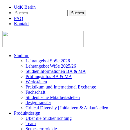
UdK Berlin
Suchen
nach:
FAQ
Kontakt
Zum
Studium
Inhalt
Lehrangebot SoSe 2026
springen
Lehrangebot WiSe 2025/26
Studieninformationen ­BA & MA
Prüfungsinfos BA & MA
Werkstätten
Praktikum und International Exchange
Fachschaft
Studentische Mitarbeitsstellen
designtransfer
Critical Diversity | Initiativen & Anlaufstellen
Produktdesign
Über die Studienrichtung
Team
Semesterprojekte