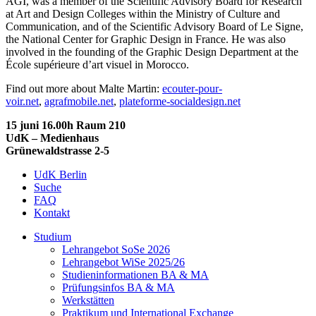
AGI, was a member of the Scientific Advisory Board for Research
at Art and Design Colleges within the Ministry of Culture and
Communication, and of the Scientific Advisory Board of Le Signe,
the National Center for Graphic Design in France. He was also
involved in the founding of the Graphic Design Department at the
École supérieure d’art visuel in Morocco.
Find out more about Malte Martin:
ecouter-pour-
voir.net
,
agrafmobile.net
,
plateforme-socialdesign.net
15 juni 16.00h Raum 210
UdK – Medienhaus
Grünewaldstrasse 2-5
UdK Berlin
Suche
FAQ
Kontakt
Studium
Lehrangebot SoSe 2026
Lehrangebot WiSe 2025/26
Studieninformationen ­BA & MA
Prüfungsinfos BA & MA
Werkstätten
Praktikum und International Exchange