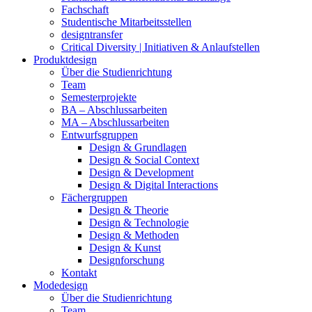
Fachschaft
Studentische Mitarbeitsstellen
designtransfer
Critical Diversity | Initiativen & Anlaufstellen
Produktdesign
Über die Studienrichtung
Team
Semesterprojekte
BA – Abschlussarbeiten
MA – Abschlussarbeiten
Entwurfsgruppen
Design & Grundlagen
Design & Social Context
Design & Development
Design & Digital Interactions
Fächergruppen
Design & Theorie
Design & Technologie
Design & Methoden
Design & Kunst
Designforschung
Kontakt
Modedesign
Über die Studienrichtung
Team