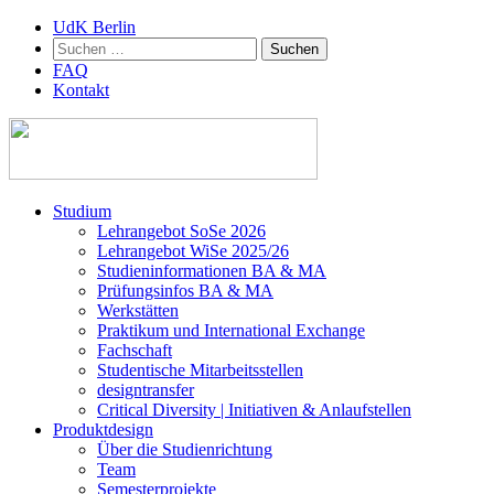
UdK Berlin
Suchen
nach:
FAQ
Kontakt
Zum
Studium
Inhalt
Lehrangebot SoSe 2026
springen
Lehrangebot WiSe 2025/26
Studieninformationen ­BA & MA
Prüfungsinfos BA & MA
Werkstätten
Praktikum und International Exchange
Fachschaft
Studentische Mitarbeitsstellen
designtransfer
Critical Diversity | Initiativen & Anlaufstellen
Produktdesign
Über die Studienrichtung
Team
Semesterprojekte