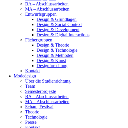
BA – Abschlussarbeiten
MA – Abschlussarbeiten
Entwurfsgruppen
Design & Grundlagen
Design & Social Context
Design & Development
Design & Digital Interactions
Fächergruppen
Design & Theorie
Design & Technologie
Design & Methoden
Design & Kunst
Designforschung
Kontakt
Modedesign
Über die Studienrichtung
Team
Semesterprojekte
BA – Abschlussarbeiten
MA – Abschlussarbeiten
Schau | Festival
Theorie
Technologie
Presse
Kontakt