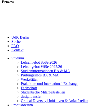
Prozess
UdK Berlin
Suche
FAQ
Kontakt
Studium
Lehrangebot SoSe 2026
Lehrangebot WiSe 2025/26
Studieninformationen ­BA & MA
Prüfungsinfos BA & MA
Werkstätten
Praktikum und International Exchange
Fachschaft
Studentische Mitarbeitsstellen
designtransfer
Critical Diversity | Initiativen & Anlaufstellen
Produktdesign