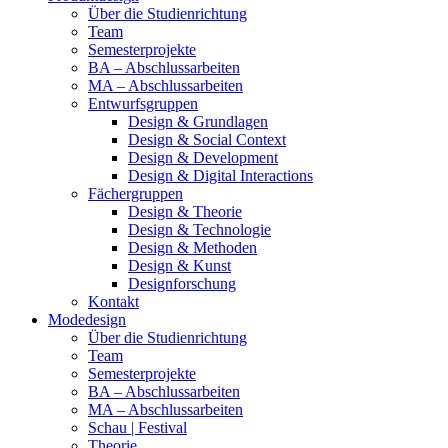
Über die Studienrichtung
Team
Semesterprojekte
BA – Abschlussarbeiten
MA – Abschlussarbeiten
Entwurfsgruppen
Design & Grundlagen
Design & Social Context
Design & Development
Design & Digital Interactions
Fächergruppen
Design & Theorie
Design & Technologie
Design & Methoden
Design & Kunst
Designforschung
Kontakt
Modedesign
Über die Studienrichtung
Team
Semesterprojekte
BA – Abschlussarbeiten
MA – Abschlussarbeiten
Schau | Festival
Theorie