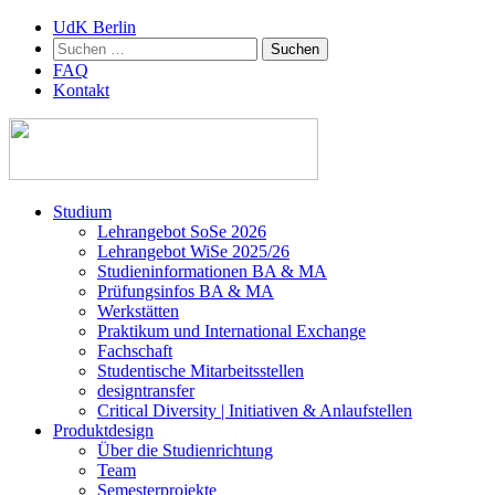
UdK Berlin
Suchen
nach:
FAQ
Kontakt
Zum
Studium
Inhalt
Lehrangebot SoSe 2026
springen
Lehrangebot WiSe 2025/26
Studieninformationen ­BA & MA
Prüfungsinfos BA & MA
Werkstätten
Praktikum und International Exchange
Fachschaft
Studentische Mitarbeitsstellen
designtransfer
Critical Diversity | Initiativen & Anlaufstellen
Produktdesign
Über die Studienrichtung
Team
Semesterprojekte