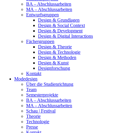
BA – Abschlussarbeiten
MA – Abschlussarbeiten
Entwurfsgruppen
Design & Grundlagen
Design & Social Context
Design & Development
Design & Digital Interactions
Fächergruppen
Design & Theorie
Design & Technologie
Design & Methoden
Design & Kunst
Designforschung
Kontakt
Modedesign
Über die Studienrichtung
Team
Semesterprojekte
BA – Abschlussarbeiten
MA – Abschlussarbeiten
Schau | Festival
Theorie
Technologie
Presse
Kontakt