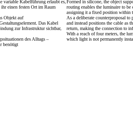
Die variable Kabelführung erlaubt es,
Formed in silicone, the object suppor
 ihr einen festen Ort im Raum
routing enables the luminaire to be
assigning it a fixed position within
s Objekt auf
As a deliberate counterproposal to 
s Gestaltungselement. Das Kabel
and instead positions the cable as 
dung zur Infrastruktur sichtbar,
return, making the connection to infr
With a reach of four meters, the lum
ssituationen des Alltags –
which light is not permanently insta
r benötigt