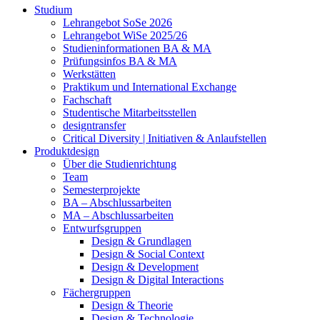
Studium
Lehrangebot SoSe 2026
Lehrangebot WiSe 2025/26
Studieninformationen ­BA & MA
Prüfungsinfos BA & MA
Werkstätten
Praktikum und International Exchange
Fachschaft
Studentische Mitarbeitsstellen
designtransfer
Critical Diversity | Initiativen & Anlaufstellen
Produktdesign
Über die Studienrichtung
Team
Semesterprojekte
BA – Abschlussarbeiten
MA – Abschlussarbeiten
Entwurfsgruppen
Design & Grundlagen
Design & Social Context
Design & Development
Design & Digital Interactions
Fächergruppen
Design & Theorie
Design & Technologie