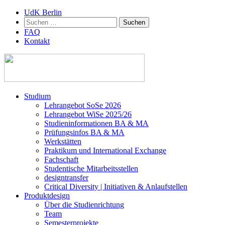
UdK Berlin
Suchen
nach:
FAQ
Kontakt
Zum
Studium
Inhalt
Lehrangebot SoSe 2026
springen
Lehrangebot WiSe 2025/26
Studieninformationen ­BA & MA
Prüfungsinfos BA & MA
Werkstätten
Praktikum und International Exchange
Fachschaft
Studentische Mitarbeitsstellen
designtransfer
Critical Diversity | Initiativen & Anlaufstellen
Produktdesign
Über die Studienrichtung
Team
Semesterprojekte