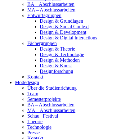
BA – Abschlussarbeiten
MA – Abschlussarbeiten
Entwurfsgruppen
Design & Grundlagen
Design & Social Context
Design & Development
Design & Digital Interactions
Fächergruppen
Design & Theorie
Design & Technologie
Design & Methoden
Design & Kunst
Designforschung
Kontakt
Modedesign
Über die Studienrichtung
Team
Semesterprojekte
BA – Abschlussarbeiten
MA – Abschlussarbeiten
Schau | Festival
Theorie
Technologie
Presse
Kontakt