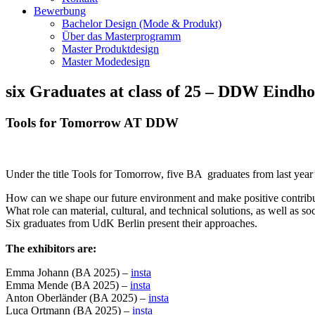
Bewerbung
Bachelor Design (Mode & Produkt)
Über das Masterprogramm
Master Produktdesign
Master Modedesign
six Graduates at class of 25 – DDW Eindh
Tools for Tomorrow AT DDW
Under the title Tools for Tomorrow, five BA graduates from last year’
How can we shape our future environment and make positive contribut
What role can material, cultural, and technical solutions, as well as s
Six graduates from UdK Berlin present their approaches.
The exhibitors are:
Emma Johann (BA 2025) –
insta
Emma Mende (BA 2025) –
insta
Anton Oberländer (BA 2025) –
insta
Luca Ortmann (BA 2025) –
insta