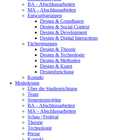
BA – Abschlussarbeiten
MA – Abschlussarbeiten
Entwurfsgruppen
Design & Grundlagen
Design & Social Context
Design & Development
Design & Digital Interactions
Fächergruppen
Design & Theorie
Design & Technologie
Design & Methoden
Design & Kunst
Designforschung
Kontakt
Modedesign
Über die Studienrichtung
Team
Semesterprojekte
BA – Abschlussarbeiten
MA – Abschlussarbeiten
Schau | Festival
Theorie
Technologie
Presse
Kontakt