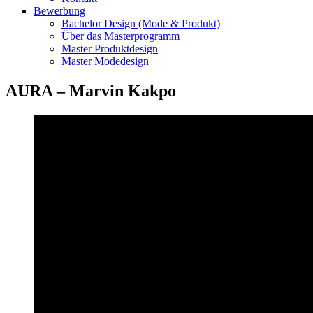
Bewerbung
Bachelor Design (Mode & Produkt)
Über das Masterprogramm
Master Produktdesign
Master Modedesign
AURA – Marvin Kakpo