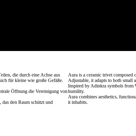
eilen, die durch eine Achse aus
Aura is a ceramic trivet composed of
sich für kleine wie große Gefäße.
Adjustable, it adapts to both small 
Inspired by Adinkra symbols from We
entrale Öffnung die Vereinigung von
humility.
Aura combines aesthetics, functional
kt, das den Raum schützt und
it inhabits.