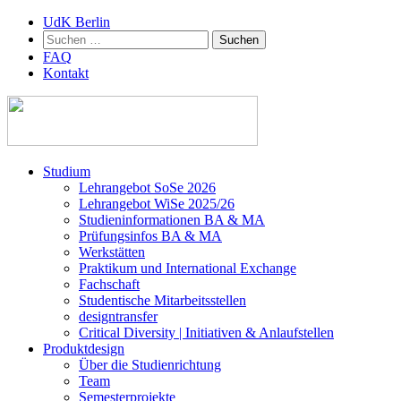
UdK Berlin
Suchen
nach:
FAQ
Kontakt
Zum
Studium
Inhalt
Lehrangebot SoSe 2026
springen
Lehrangebot WiSe 2025/26
Studieninformationen ­BA & MA
Prüfungsinfos BA & MA
Werkstätten
Praktikum und International Exchange
Fachschaft
Studentische Mitarbeitsstellen
designtransfer
Critical Diversity | Initiativen & Anlaufstellen
Produktdesign
Über die Studienrichtung
Team
Semesterprojekte